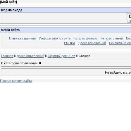
[
Мой сайт
]
Форма входа
В
Ст
Меню сайта
Главная страница
Информация о сайте
Каталог файлов
Каталог статей
Бло
PROBA
Доска объявлений
Реклама на са
Главная
»
Доска объявлений
»
Скрипты для uCoz
» Cookies
В категории объявлений
:
0
Не найдено мате
Полная версия сайта