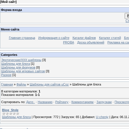
[
Мой сайт
]
Форма входа
В
Ст
Меню сайта
Главная страница
Информация о сайте
Каталог файлов
Каталог статей
Бло
PROBA
Доска объявлений
Реклама на са
Categories
Эротические/ХХХ шаблоны
[3]
Шаблоны для блога
[1]
Шаблоны для форумов
[0]
Шаблоны для игровых сайтов
[3]
Разное
[1]
Главная
»
Файлы
»
Шаблоны для сайтов uCoz
» Шаблоны для блога
В категории материалов
:
1
Показано материалов
:
1-1
Сортировать по
:
Дате
·
Названию
·
Рейтингу
·
Комментариям
·
Загрузкам
·
Просмот
Blog_Style
Шаблоны для блога
|
Просмотров:
772
|
Загрузок:
65
|
Добавил:
U-cheniy
|
Дата:
06.11.