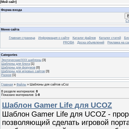
[
Мой сайт
]
Форма входа
В
Ст
Меню сайта
Главная страница
Информация о сайте
Каталог файлов
Каталог статей
Бло
PROBA
Доска объявлений
Реклама на са
Categories
Эротические/ХХХ шаблоны
[3]
Шаблоны для блога
[1]
Шаблоны для форумов
[0]
Шаблоны для игровых сайтов
[3]
Разное
[1]
Главная
»
Файлы
» Шаблоны для сайтов uCoz
В разделе материалов
:
8
Показано материалов
:
1-8
Шаблон Gamer Life для UCOZ
Шаблон Gamer Life для UCOZ - прор
позволяющий сделать игровой порта