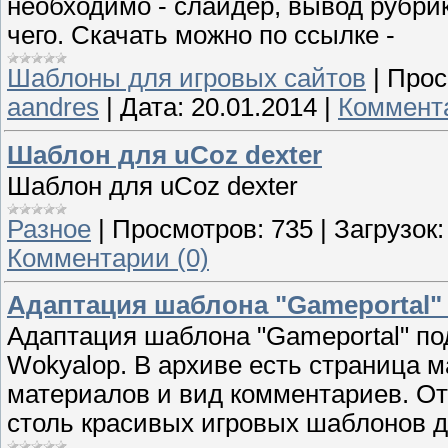
необходимо - слайдер, вывод рубрик
чего. Скачать можно по ссылке -
Шаблоны для игровых сайтов
|
Прос
aandres
|
Дата:
20.01.2014
|
Коммента
Шаблон для uCoz dexter
Шаблон для uCoz dexter
Разное
|
Просмотров:
735
|
Загрузок:
Комментарии (0)
Адаптация шаблона "Gameportal" 
Адаптация шаблона "Gameportal" по
Wokyalop. В архиве есть страница м
материалов и вид комментариев. От
столь красивых игровых шаблонов д